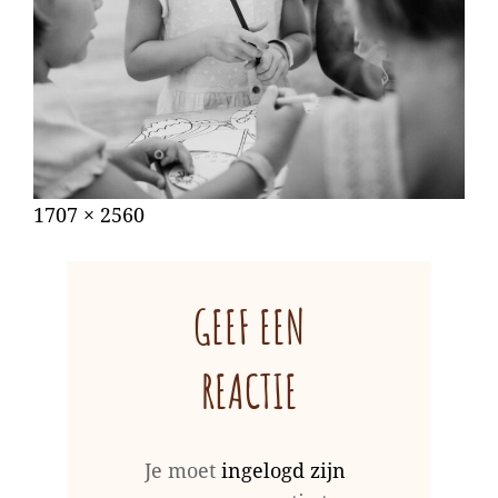
Gepubliceerd
augustus
Volledige
1707 × 2560
op
31,
grootte
2022
GEEF EEN
REACTIE
Je moet
ingelogd zijn