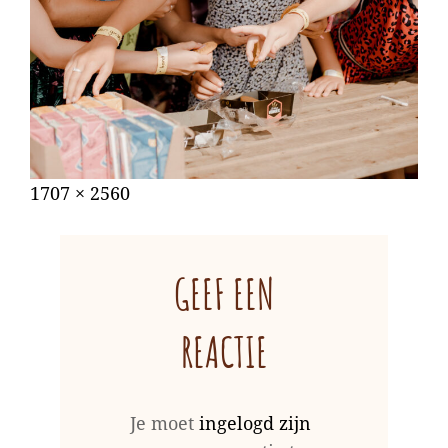
Gepubliceerd
augustus
Volledige
1707 × 2560
op
31,
grootte
2022
GEEF EEN
REACTIE
Je moet
ingelogd zijn