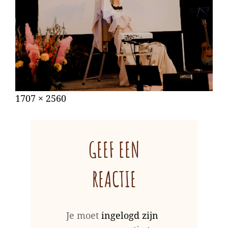
Gepubliceerd
augustus
Volledige
1707 × 2560
op
31,
grootte
2022
GEEF EEN
REACTIE
Je moet
ingelogd zijn