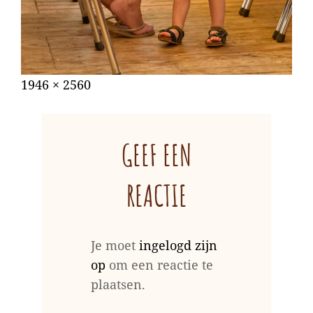
Gepubliceerd
augustus
Volledige
1946 × 2560
op
31,
grootte
2022
GEEF EEN
REACTIE
Je moet
ingelogd zijn
op
om een reactie te
plaatsen.