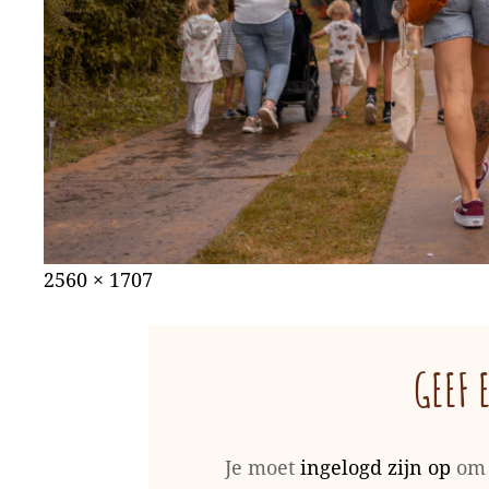
Gepubliceerd
augustus
Volledige
2560 × 1707
op
31,
grootte
2022
GEEF 
Je moet
ingelogd zijn op
om 