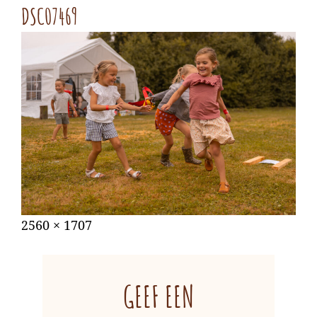
DSC07469
Gepubliceerd
augustus
Volledige
2560 × 1707
op
31,
grootte
2022
GEEF EEN