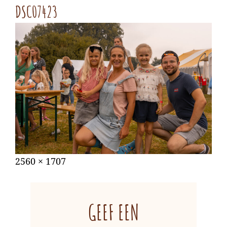
DSC07423
Gepubliceerd
augustus
Volledige
2560 × 1707
op
31,
grootte
2022
GEEF EEN