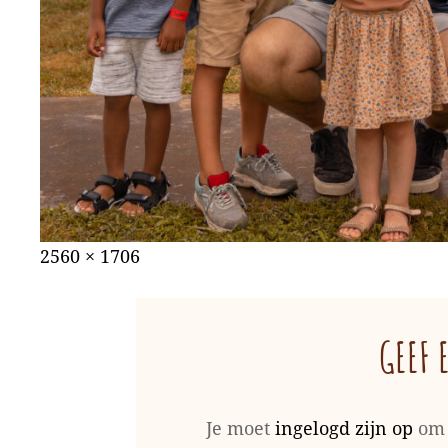
Gepubliceerd
augustus
Volledige
2560 × 1706
op
31,
grootte
2022
GEEF 
Je moet
ingelogd zijn op
om 