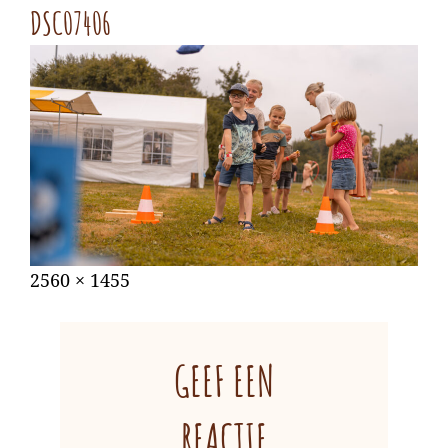
DSC07406
Gepubliceerd
augustus
Volledige
2560 × 1455
op
31,
grootte
2022
GEEF EEN
REACTIE