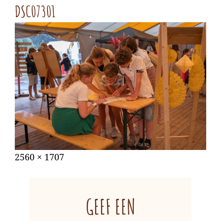
DSC07301
Gepubliceerd
augustus
Volledige
2560 × 1707
op
31,
grootte
2022
GEEF EEN