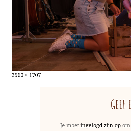
Gepubliceerd
augustus
Volledige
2560 × 1707
op
31,
grootte
2022
GEEF 
Je moet
ingelogd zijn op
om 